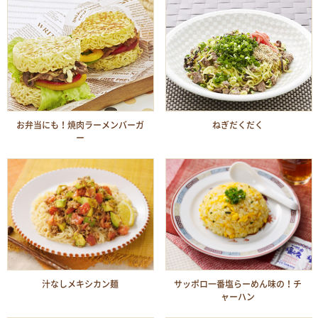
お弁当にも！焼肉ラーメンバーガ
ねぎだくだく
ー
汁なしメキシカン麺
サッポロ一番塩らーめん味の！チ
ャーハン