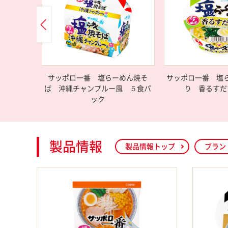
サッポロ一番 塩らーめん焼そ
サッポロ一番 塩
ば 沖縄チャンプルー風 ５食パ
り 香るすだ
ック
製品情報
製品情報トップ
ブラン