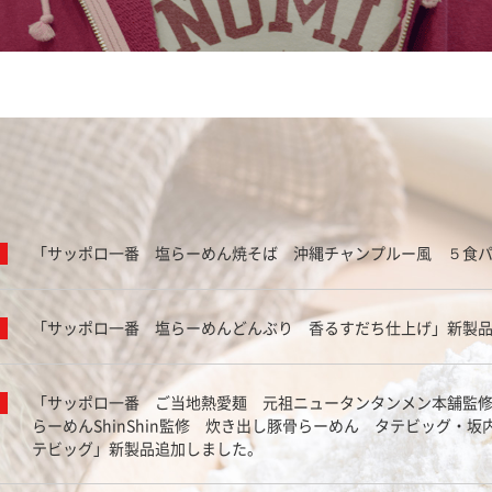
「サッポロ一番 塩らーめん焼そば 沖縄チャンプルー風 ５食
「サッポロ一番 塩らーめんどんぶり 香るすだち仕上げ」新製
「サッポロ一番 ご当地熱愛麺 元祖ニュータンタンメン本舗監
らーめんShinShin監修 炊き出し豚骨らーめん タテビッグ・
テビッグ」新製品追加しました。