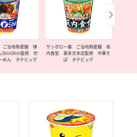
 ご当地熱愛麺 博
サッポロ一番 ご当地熱愛麺 坂
サッポ
hinShin監修 炊
内食堂 喜多方本店監修 中華そ
鳴神食堂
ーめん タテビッグ
ば タテビッグ